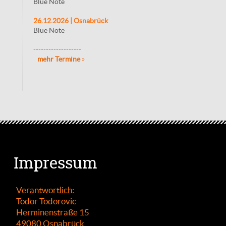
Blue Note
26.12.2026 | Osnabrück
Blue Note
-------------------
mehr Termine
»
Impressum
Verantwortlich:
Todor Todorovic
Herminenstraße 15
49080 Osnabrück