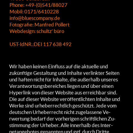
Phone: +49-(0)541/88027
Mobil: 0171/6410228
info@bluescompany.de
Fotografie: Manfred Pollert
Webdesign: schultz' büro
UST-IdNR.:DEI 117 638 492
Wir haben keinen Ein­fluss auf die aktuelle und
zukünf­tige Gestal­tung und Inhalte verlinkter Seiten
und haften nicht für Inhalte, die außerhalb unseres
Verant­wortungs­bereiches liegen und über einen
Hyper­link von dieser Web­site aus er­reich­bar sind.
Die auf dieser Web­site ver­öffent­lich­ten In­halte und
Werke sind ur­heber­rechtlich ge­schützt. Jede vom
deutschen Ur­heber­recht nicht zu­gelas­sene Ve­
rwertung be­darf der vorhe­rigen schrift­lichen Zu­
stimmung der Ur­heber. Alle inne­rhalb des Inter­
netan­gebotes genann­ten und ggf. durch Dritte