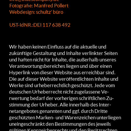
Fotografie: Manfred Pollert
Webdesign: schultz' büro
UST-IdNR.:DEI 117 638 492
Wir haben keinen Ein­fluss auf die aktuelle und
zukünf­tige Gestal­tung und Inhalte verlinkter Seiten
und haften nicht für Inhalte, die außerhalb unseres
Verant­wortungs­bereiches liegen und über einen
Hyper­link von dieser Web­site aus er­reich­bar sind.
Die auf dieser Web­site ver­öffent­lich­ten In­halte und
Werke sind ur­heber­rechtlich ge­schützt. Jede vom
deutschen Ur­heber­recht nicht zu­gelas­sene Ve­
rwertung be­darf der vorhe­rigen schrift­lichen Zu­
stimmung der Ur­heber. Alle inne­rhalb des Inter­
netan­gebotes genann­ten und ggf. durch Dritte
geschütz­ten Marken- und Waren­zeichen unter­liegen
unein­geschränkt den Bestim­mungen des jeweils
gültigen Kenn­zeichen­rechts und den Besitz­rech­ten