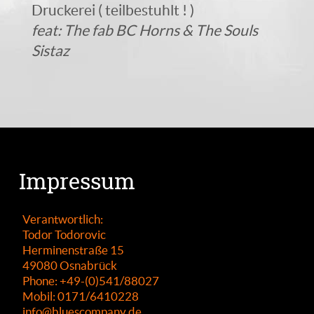
Druckerei ( teilbestuhlt ! )
feat: The fab BC Horns & The Souls
Sistaz
Impressum
Verantwortlich:
Todor Todorovic
Herminenstraße 15
49080 Osnabrück
Phone: +49-(0)541/88027
Mobil: 0171/6410228
info@bluescompany.de